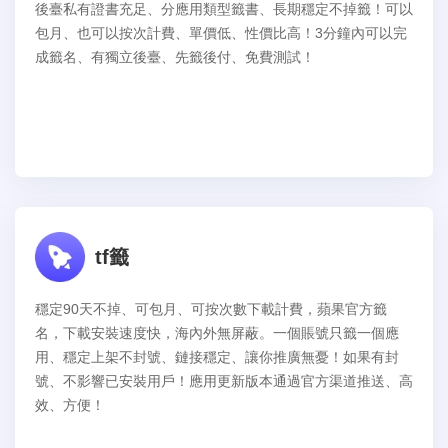
後臺私有證書充足、分應用類型籤書、長期穩定不掉籤！可以
包月、也可以按次計費、單價低、性價比高！3分鐘內可以完
成籤名、有獨立後臺、先籤後付、免費測試！
tf籤
穩定90天不掉、可包月、可按次數下載計費，蘋果官方籤
名，下載安裝速度快，海內外無屏蔽。一個賬號只籤一個應
用、穩定上架不封號、鏈接穩定、讓你推廣無憂！如果有封
號、不影響已安裝用戶！應用更新版本通過官方渠道推送、高
效、方便！