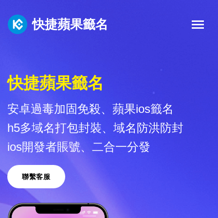
快捷蘋果籤名
快捷蘋果籤名
安卓過毒加固免殺、蘋果ios籤名
h5多域名打包封裝、域名防洪防封
ios開發者賬號、二合一分發
聯繫客服