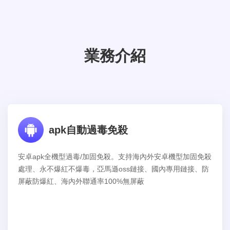
業務介紹
apk自動過毒免殺
安卓apk全機型過毒/加固免殺。支持海內外安卓機型加固免殺
處理、永不爆紅不爆毒，亞馬遜oss鏈接、國內專用鏈接、防
屏蔽防爆紅、海內外聯通率100%無屏蔽